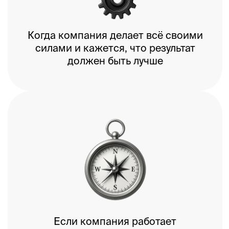
— своды правил
— объявления на всю команду
— плакаты по безопасности труда.
13 лет
занимаемся бизнес-коммуникациями
1325+
проектов за плечами
340+
клиентов из всех отраслей и индустрий
Публичные кейсы на сайте