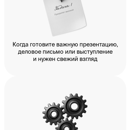
десятков теоретических
вебинаров
Разбираем любые
материалы
Мы знакомы со всеми форматами, которые
встречаются в бизнес-коммуникациях,
и поможем улучшить что угодно:
— презентации
— деловые письма
— сайты и промостраницы
— коммерческие предложения
— инфографики
— инструкции
— видеоролики
— образовательные курсы