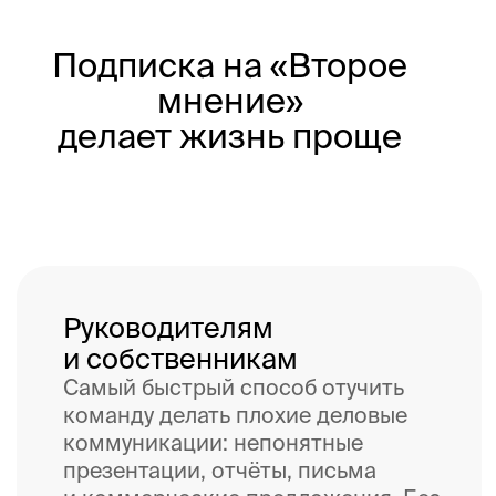
привлекательной вакансии,
сложного онбординга, запутанных
рабочих инструкций или ошибочных
ожиданий от работы.
Маркетологам и сейлзам
Сделать коммуникации
конкурентным преимуществом.
Добавить промо-материалам
бренда лоск, чтобы компанию
запомнили среди других игроков
на рынке за убедительные КП,
мощные презентации и цепкие
рекламные креативы.
«Второе мнение» — быстрый
способ проверить любые
продающие коммуникации
на шероховатости и узкие места
перед тестом «в бою».