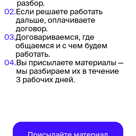
По договору
Подойдёт организациям для
оплаты со счёта компании.
Оплата — раз в месяц.
Подписку можно заказать
на любой срок. Договор
пришлём по запросу.
Картой по договору-
оферте
Быстрый способ начать.
Подойдёт самостоятельным
специалистами,
руководителям
и собственникам.
Оплатить