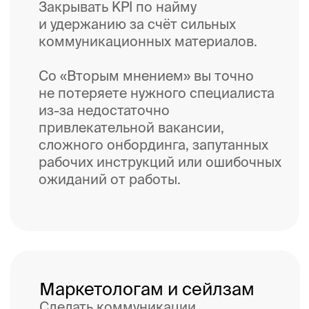
на любое время и с любой
глубиной погружения.
Всем, кто создаёт бизнес-
комммуникации с ИИ
Создавать сильные тексты,
слайды и КП, про которые
не скажут «Делала нейросеть».
Люди по-прежнему доверяют
только людям.
ИИ экономит время, но иногда
ошибается и выдаёт бездушные
шаблонные результаты —
классные по форме и слабые
по сути. Это нестрашно для SEO-
контента, но рискованно для
ключевых коммуникаций
бизнеса.