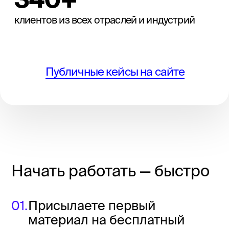
допсчёт.
Если наше подключение «руками» всё же
понадобилось — например, сделать важную
презентацию, переверстать сайт,
переработать образовательные материалы
или передизайнить инфографику —
стоимость работ считаем отдельно.
Варианты работы: фикс (обычно так
дороже), T&M (можно сэкономить).
Как оплатить подписку
на сервис