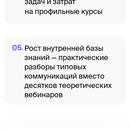
созвонов
50 000 рублей в месяц
Командный
Командам, отделам — для
сопровождения функции или трека
работы
до 6 материалов
Заочно + 3 созвона для живого
разбора материалов с командой
100 000 рублей в месяц
Корпоративный
Компаниям для сопровождения
нескольких треков или всех
коммуникаций.
Включено в тариф: 10% скидка
на наши образовательные продукты
и разработку коммуникаций силами
агентства.
[определяем вместе с вами на основе