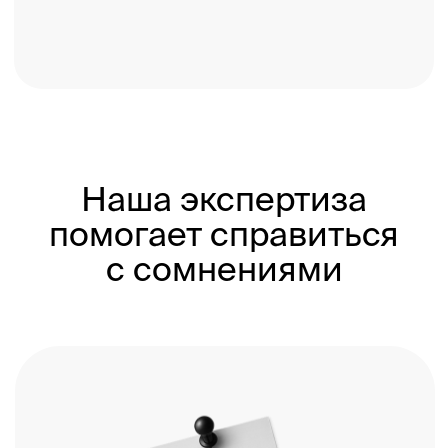
на подрядчиков
04.
Экономия бюджета на
обучение: наше
подключение помогает
сотрудникам перенимать
опыт, учиться и расти без
отрыва от реальных
задач и затрат
на профильные курсы
05.
Рост внутренней базы
знаний — практические
разборы типовых
коммуникаций вместо