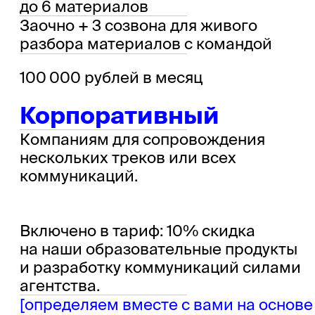
01.
Свяжемся, чтобы выяснить
бизнес-задачу.
02.
Предложим и утвердим с вами
план действий.
03.
Начнём работу.
как мы
Прочитайте,
работаем.