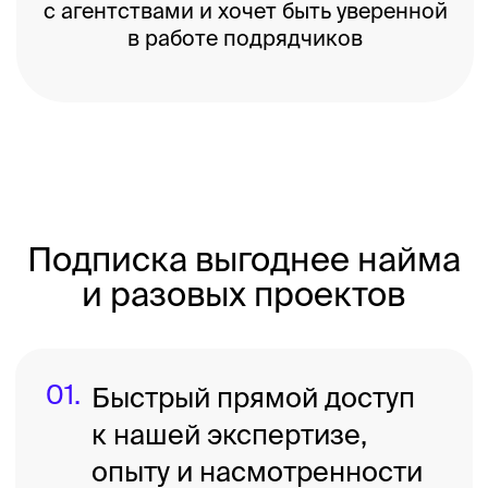
Начать работать — быстро
01.
Присылаете первый
материал на бесплатный
разбор.
02.
Если решаете работать
дальше, оплачиваете
договор.
03.
Договариваемся, где
общаемся и с чем будем
работать.
04.
Вы присылаете материалы —
мы разбираем их в течение
3 рабочих дней.