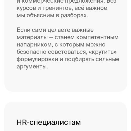
Специалистам по обучению
Быстро и кост-эффективно
улучшить деловые коммуникации
компании и закрыть любой запрос
на обучение презентациям,
редактуре, деловой переписке
и эффективным коммуникациям —
одна подписка вместо нескольких
образовательных продуктов.
Мы разбираем и помогаем
улучшать реальные рабочие
материалы сотрудников. А значит,
«Второе мнение» — это
мультидисциплинарный
образовательный продукт,
кастомизированный под
потребности группы, с быстрым
внедрением результатов обучения
и без отрыва от производства,