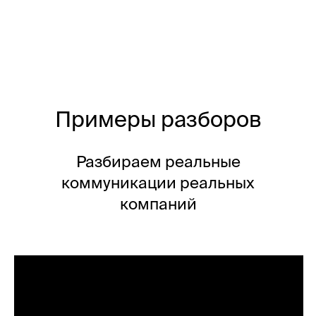
Подписка на «Второе
мнение»
делает жизнь проще
Руководителям
и собственникам
Самый быстрый способ отучить
команду делать плохие деловые
коммуникации: непонятные
презентации, отчёты, письма