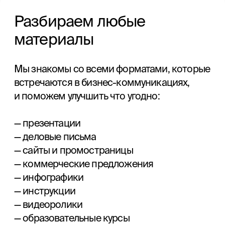
предварительной оценки загрузки]
Заочно, очно, с регулярными
встречами.
Выделяем аккаунт-менеджера
на своей стороне.
Включаемся в работу компании как
часть команды: участвуем в рабочих
встречах, мозговых штурмах,
обсуждениях.
От 300 000 рублей.
[стоимость определяем вместе
с вами, предварительно оцениваем
загрузку]