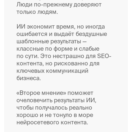
01.
Быстрый прямой доступ
к нашей экспертизе,
опыту и насмотренности
в смыслах, дизайне
и работе с людьми
02.
Возможность быстро
подключить наш ресурс
к внезапной важной
задаче
03.
Коммуникации уровня
лидеров рынка без
найма редких
специалистов
и расходов