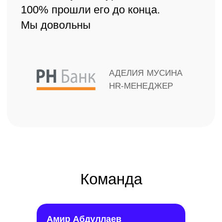
план действий.
03.
Начнём работу.
Прочитайте,
как мы работаем.
Амир Абдуллаев