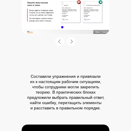
Отзыв клиента
Электронный курс по деловой
переписке назначили новичкам
в компании. 78% сотрудников
начали изучать курс. Из них
100% прошли его до конца.
Мы довольны
АДЕЛИЯ МУСИНА
HR-МЕНЕДЖЕР
Составили упражнения и привязали
их к настоящим рабочим ситуациям,
чтобы сотрудники могли закрепить
теорию. В практических блоках
предложили выбрать правильный ответ,
найти ошибку, перетащить элементы
и расставить в правильном порядке.
Команда