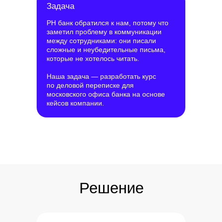
Решение
Задача
РН банк обратился к нам, потому что
заметил проблему в коммуникации
между сотрудниками: они писали
сложные и неубедительные письма,
которые не хотелось читать.
Наша задача — разработать курс
по деловой переписке для
московского офиса банка на основе
кейсов компании.