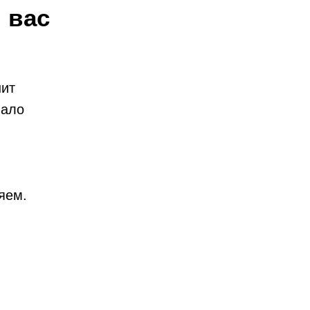
 вас
шит
вало
яем.