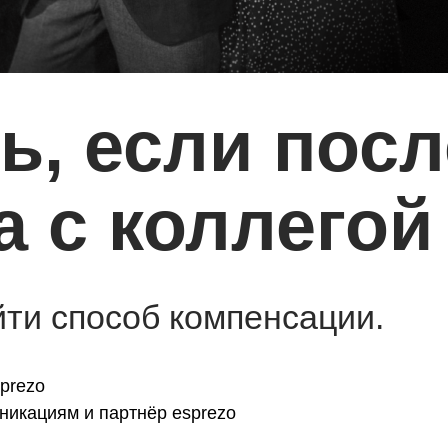
ь, если посл
 с коллегой
йти способ компенсации.
prezo
никациям и партнёр esprezo