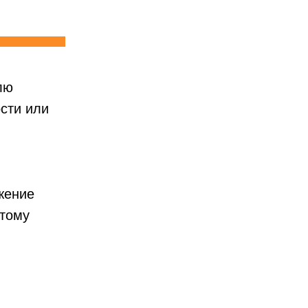
лю
ости или
жение
этому