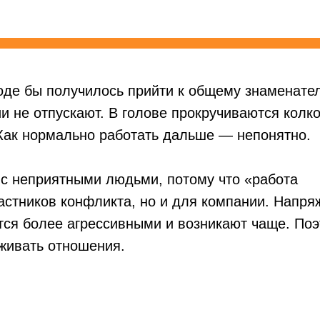
роде бы получилось прийти к общему знаменате
и не отпускают. В голове прокручиваются колк
 Как нормально работать дальше — непонятно.
 с неприятными людьми, потому что «работа
частников конфликта, но и для компании. Напря
ятся более агрессивными и возникают чаще. По
аживать отношения.
овать себя лучше после конфликта.