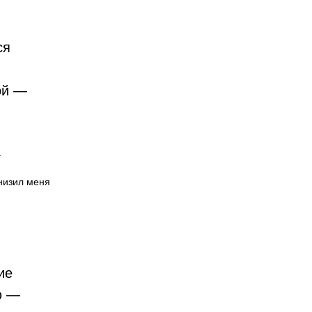
ся
ой —
.
низил меня
ие
ю —