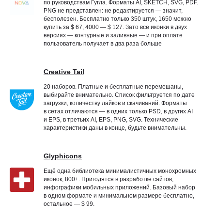
по руководствам Гугла. Форматы AI, SKETCH, SVG, PDF.
PNG не представлен: не редактируется — значит,
бесполезен. Бесплатно только 350 штук, 1650 можно
купить за $ 67, 4000 — $ 127. Зато все иконки в двух
версиях — контурные и заливные — и при оплате
пользователь получает в два раза больше
Creative Tail
20 наборов. Платные и бесплатные перемешаны,
выбирайте внимательно. Список фильтруется по дате
загрузки, количеству лайков и скачиваний. Форматы
в сетах отличаются — в одних только PSD, в других AI
и EPS, в третьих AI, EPS, PNG, SVG. Технические
характеристики даны в конце, будьте внимательны.
Glyphicons
Ещё одна библиотека минималистичных монохромных
иконок, 800+. Пригодятся в разработке сайтов,
инфографики мобильных приложений. Базовый набор
в одном формате и минимальном размере бесплатно,
остальное — $ 99.