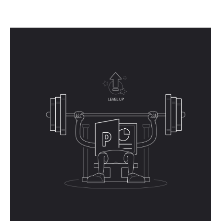
01.
Свяжемся, чтобы выяснить
бизнес-задачу.
02.
Предложим и утвердим с вами
план действий.
03.
Начнём работу.
Прочитайте,
как мы работаем.