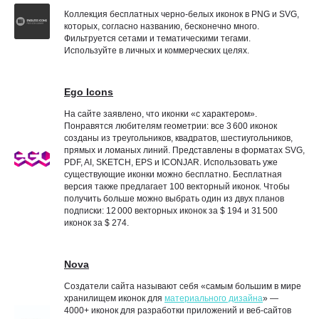
Коллекция бесплатных черно-белых иконок в PNG и SVG,
которых, согласно названию, бесконечно много.
Фильтруется сетами и тематическими тегами.
Используйте в личных и коммерческих целях.
Ego Icons
На сайте заявлено, что иконки «с характером».
Понравятся любителям геометрии: все 3 600 иконок
созданы из треугольников, квадратов, шестиугольников,
прямых и ломаных линий. Представлены в форматах SVG,
PDF, AI, SKETCH, EPS и ICONJAR. Использовать уже
существующие иконки можно бесплатно. Бесплатная
версия также предлагает 100 векторный иконок. Чтобы
получить больше можно выбрать один из двух планов
подписки: 12 000 векторных иконок за $ 194 и 31 500
иконок за $ 274.
Nova
Создатели сайта называют себя «самым большим в мире
хранилищем иконок для
материального дизайна
» —
4000+ иконок для разработки приложений и веб-сайтов