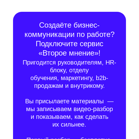
Пригодится руководителям, HR-
блоку, отделу
обучения, маркетингу, b2b-
продажам и внутрикому.
Вы присылаете материалы —
мы записываем видео-разбор
и показываем, как сделать
их сильнее.
Первый разбор — бесплатно.
Сервис открывает постоянный
доступ к профессиональной
экспертизе агентства с 13-
летним опытом в смыслах,
дизайне и работе с людьми,
помогает растить команду
и экономить бюджет
на подрядчиков.
Запросить второе мнение