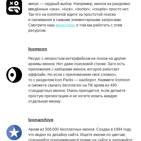
минус — скудный выбор. Например, иконок на рандомно
введённые «sea», «luck», «doctor», «couple» просто нет.
Так что на iconmonstr идите за простотой поиска
и скачивания и самыми элементарными запросами.
Смотрите наш
видеоурок
, о том как работать с этим
ресурсом.
Icomoon
Ресурс с непростым интерфейсом не похож на другие
архивы иконок. Нет даже поисковой строки. Зато есть
приложение с наборами иконок, которое работает
оффлайн. Но если с приложением «всё сложно»,
то с разделом Icon Packs — наоборот. Нажмите Icomoon
и сможете скачать бесплатно на ПК архив из 490
стандартных иконок. Очень пригодится, если делаете
простую презентацию и не хотите искать каждую
отдельную иконку.
Iconarchive
Архив из 500 000 бесплатных иконок. Создан в 1994 году,
что видно по дизайну сайта. Ищите иконки по цветам,
сохраняйте понравившиеся прямо на сайте и загружайте